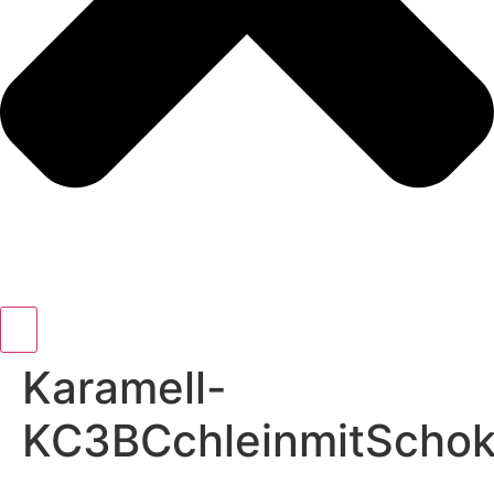
Karamell-
KC3BCchleinmitScho