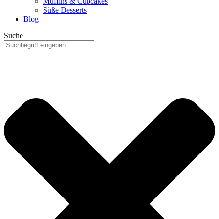
Muffins & Cupcakes
Süße Desserts
Blog
Suche