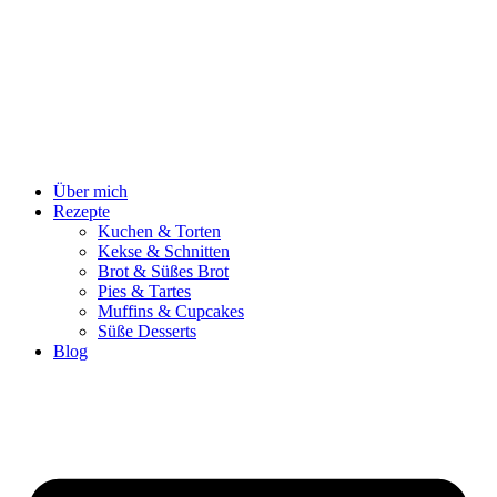
Zum
Inhalt
springen
Über mich
Rezepte
Kuchen & Torten
Kekse & Schnitten
Brot & Süßes Brot
Pies & Tartes
Muffins & Cupcakes
Süße Desserts
Blog