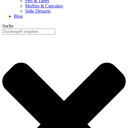
Pies & Tartes
Muffins & Cupcakes
Süße Desserts
Blog
Suche