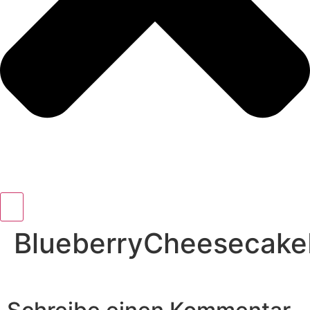
BlueberryCheesecak