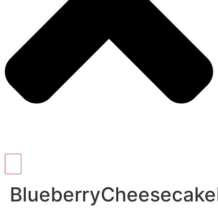
BlueberryCheesecak