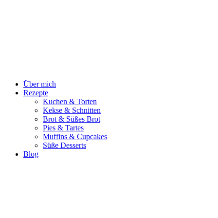
Zum
Inhalt
springen
Über mich
Rezepte
Kuchen & Torten
Kekse & Schnitten
Brot & Süßes Brot
Pies & Tartes
Muffins & Cupcakes
Süße Desserts
Blog