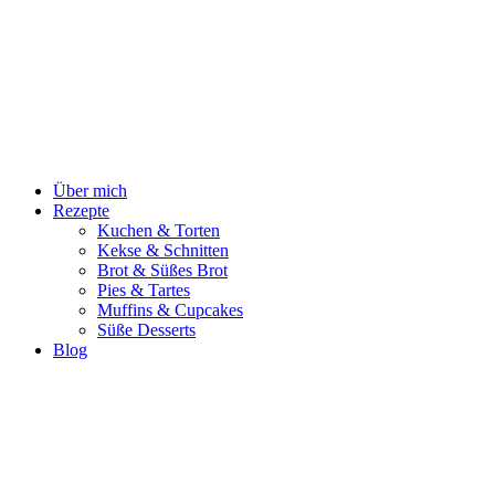
Zum
Inhalt
springen
Über mich
Rezepte
Kuchen & Torten
Kekse & Schnitten
Brot & Süßes Brot
Pies & Tartes
Muffins & Cupcakes
Süße Desserts
Blog