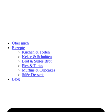
Zum
Inhalt
springen
Über mich
Rezepte
Kuchen & Torten
Kekse & Schnitten
Brot & Süßes Brot
Pies & Tartes
Muffins & Cupcakes
Süße Desserts
Blog