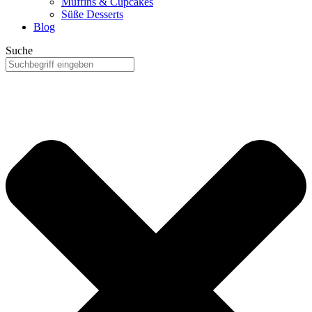
Muffins & Cupcakes
Süße Desserts
Blog
Suche