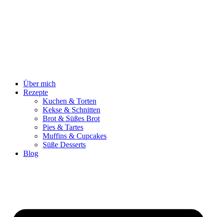
Zum
Inhalt
springen
Über mich
Rezepte
Kuchen & Torten
Kekse & Schnitten
Brot & Süßes Brot
Pies & Tartes
Muffins & Cupcakes
Süße Desserts
Blog