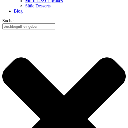
Muffins & Cupcakes
Süße Desserts
Blog
Suche