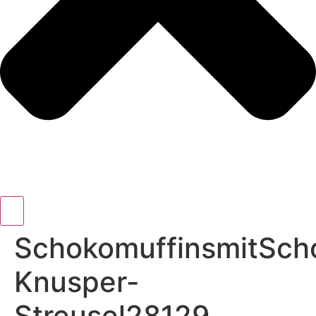
SchokomuffinsmitSch
Knusper-
Streusel28129