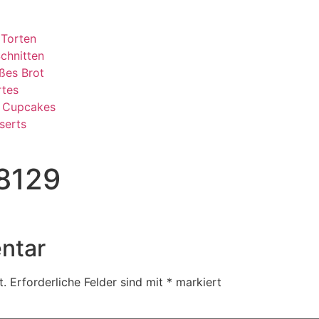
 Torten
chnitten
ßes Brot
rtes
& Cupcakes
serts
8129
ntar
t.
Erforderliche Felder sind mit
*
markiert