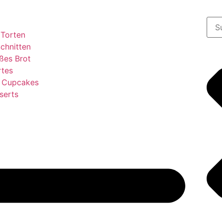
 Torten
chnitten
ßes Brot
rtes
& Cupcakes
serts