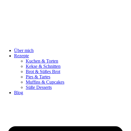
Zum
Inhalt
springen
Über mich
Rezepte
Kuchen & Torten
Kekse & Schnitten
Brot & Süßes Brot
Pies & Tartes
Muffins & Cupcakes
Süße Desserts
Blog