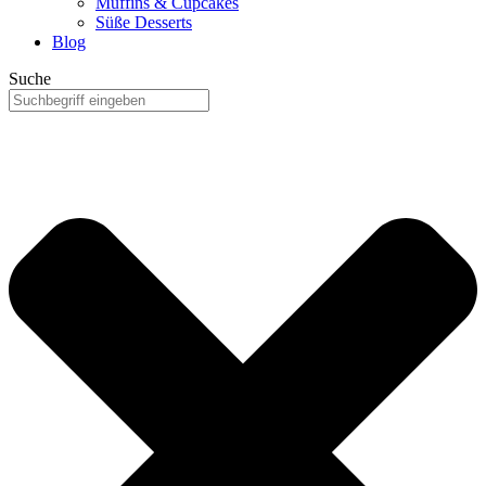
Muffins & Cupcakes
Süße Desserts
Blog
Suche