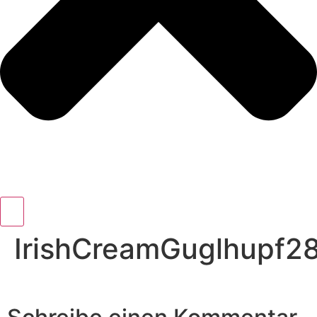
IrishCreamGuglhupf2