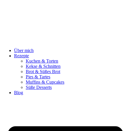
Zum
Inhalt
springen
Über mich
Rezepte
Kuchen & Torten
Kekse & Schnitten
Brot & Süßes Brot
Pies & Tartes
Muffins & Cupcakes
Süße Desserts
Blog