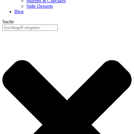
Muffins & Cupcakes
Süße Desserts
Blog
Suche