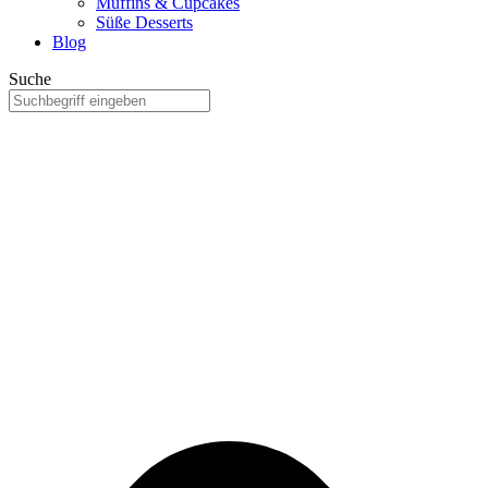
Muffins & Cupcakes
Süße Desserts
Blog
Suche