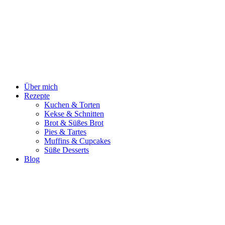
Zum
Inhalt
springen
Über mich
Rezepte
Kuchen & Torten
Kekse & Schnitten
Brot & Süßes Brot
Pies & Tartes
Muffins & Cupcakes
Süße Desserts
Blog