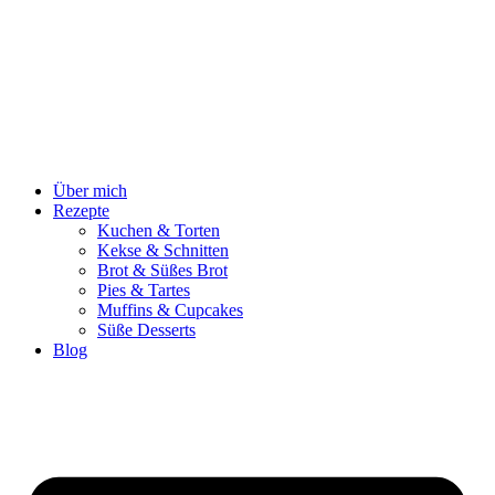
Zum
Inhalt
springen
Über mich
Rezepte
Kuchen & Torten
Kekse & Schnitten
Brot & Süßes Brot
Pies & Tartes
Muffins & Cupcakes
Süße Desserts
Blog