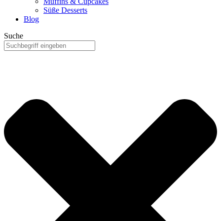
Muffins & Cupcakes
Süße Desserts
Blog
Suche