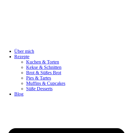
Zum
Inhalt
springen
Über mich
Rezepte
Kuchen & Torten
Kekse & Schnitten
Brot & Süßes Brot
Pies & Tartes
Muffins & Cupcakes
Süße Desserts
Blog