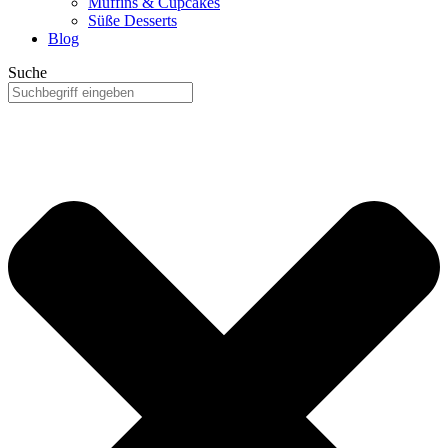
Muffins & Cupcakes
Süße Desserts
Blog
Suche