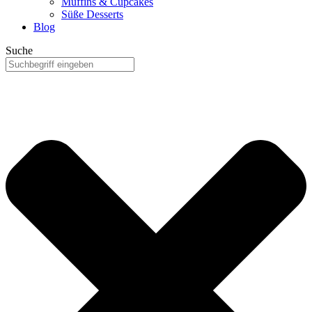
Muffins & Cupcakes
Süße Desserts
Blog
Suche