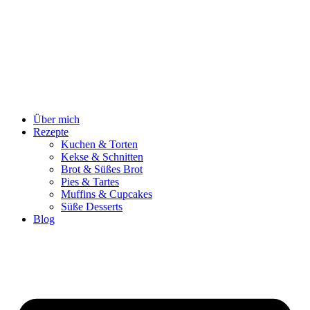
Zum
Inhalt
springen
Über mich
Rezepte
Kuchen & Torten
Kekse & Schnitten
Brot & Süßes Brot
Pies & Tartes
Muffins & Cupcakes
Süße Desserts
Blog