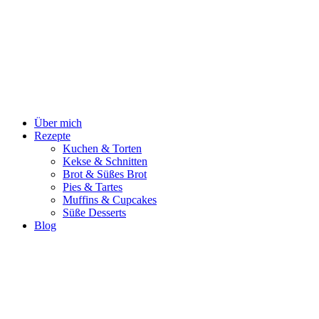
Zum
Inhalt
springen
Über mich
Rezepte
Kuchen & Torten
Kekse & Schnitten
Brot & Süßes Brot
Pies & Tartes
Muffins & Cupcakes
Süße Desserts
Blog