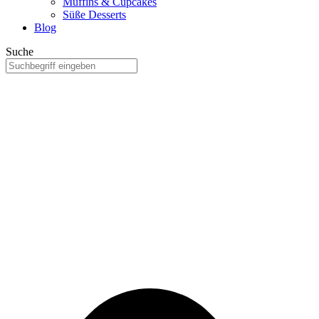
Muffins & Cupcakes
Süße Desserts
Blog
Suche