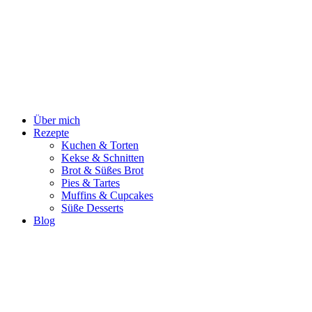
Zum
Inhalt
springen
Über mich
Rezepte
Kuchen & Torten
Kekse & Schnitten
Brot & Süßes Brot
Pies & Tartes
Muffins & Cupcakes
Süße Desserts
Blog