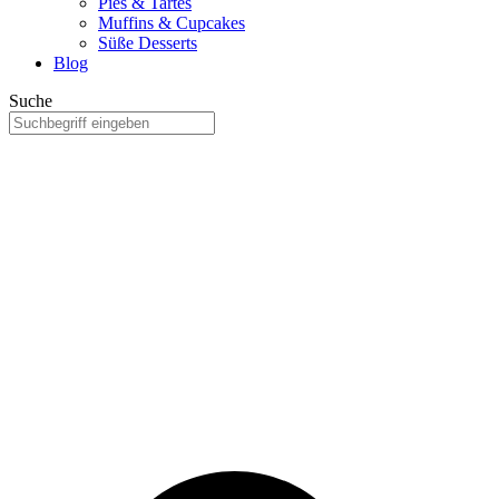
Pies & Tartes
Muffins & Cupcakes
Süße Desserts
Blog
Suche