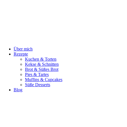
Zum
Inhalt
springen
Über mich
Rezepte
Kuchen & Torten
Kekse & Schnitten
Brot & Süßes Brot
Pies & Tartes
Muffins & Cupcakes
Süße Desserts
Blog