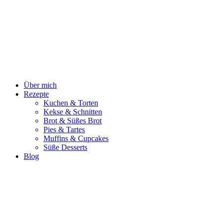
Zum
Inhalt
springen
Über mich
Rezepte
Kuchen & Torten
Kekse & Schnitten
Brot & Süßes Brot
Pies & Tartes
Muffins & Cupcakes
Süße Desserts
Blog