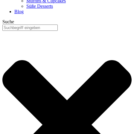
Muffins & Cupcakes
Süße Desserts
Blog
Suche