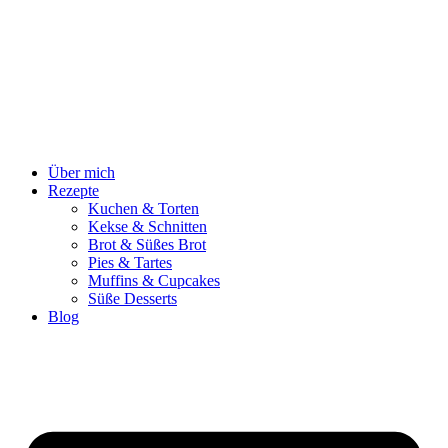
Zum
Inhalt
springen
Über mich
Rezepte
Kuchen & Torten
Kekse & Schnitten
Brot & Süßes Brot
Pies & Tartes
Muffins & Cupcakes
Süße Desserts
Blog