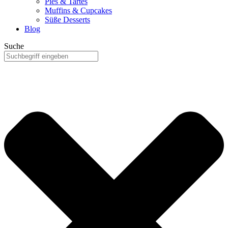
Pies & Tartes
Muffins & Cupcakes
Süße Desserts
Blog
Suche