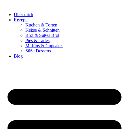
Zum
Inhalt
Über mich
springen
Rezepte
Kuchen & Torten
Kekse & Schnitten
Brot & Süßes Brot
Pies & Tartes
Muffins & Cupcakes
Süße Desserts
Blog