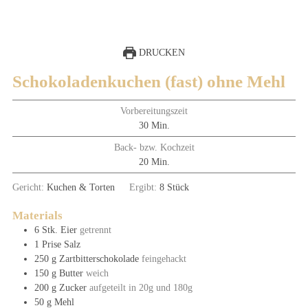
DRUCKEN
Schokoladenkuchen (fast) ohne Mehl
Vorbereitungszeit
Minuten
30
Min.
Back- bzw. Kochzeit
Minuten
20
Min.
Gericht:
Kuchen & Torten
Ergibt:
8
Stück
Materials
6
Stk.
Eier
getrennt
1
Prise
Salz
250
g
Zartbitterschokolade
feingehackt
150
g
Butter
weich
200
g
Zucker
aufgeteilt in 20g und 180g
50
g
Mehl