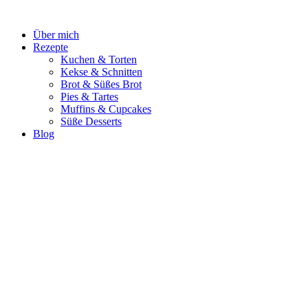
Zum
Inhalt
Über mich
springen
Rezepte
Kuchen & Torten
Kekse & Schnitten
Brot & Süßes Brot
Pies & Tartes
Muffins & Cupcakes
Süße Desserts
Blog