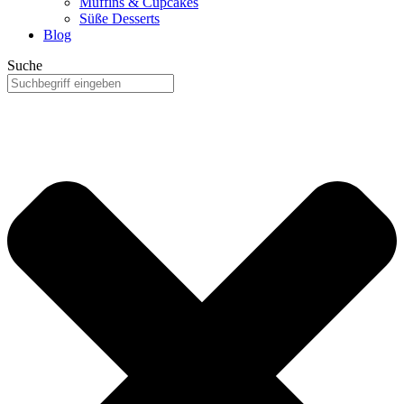
Muffins & Cupcakes
Süße Desserts
Blog
Suche