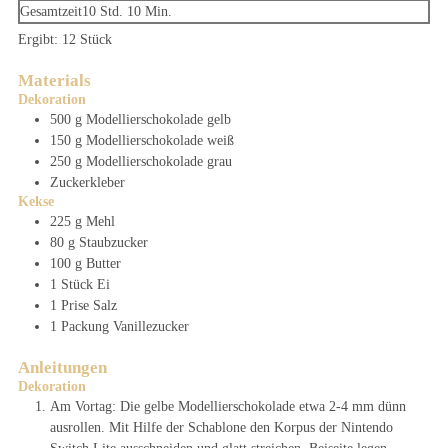
Stunden
Minuten
Gesamtzeit
10
Std.
10
Min.
Ergibt:
12
Stück
Materials
Dekoration
500
g
Modellierschokolade
gelb
150
g
Modellierschokolade
weiß
250
g
Modellierschokolade
grau
Zuckerkleber
Kekse
225
g
Mehl
80
g
Staubzucker
100
g
Butter
1
Stück
Ei
1
Prise
Salz
1
Packung
Vanillezucker
Anleitungen
Dekoration
Am Vortag: Die gelbe Modellierschokolade etwa 2-4 mm dünn
ausrollen. Mit Hilfe der Schablone den Korpus der Nintendo