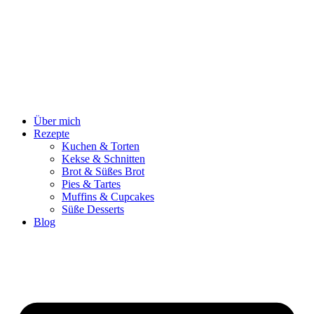
Zum
Inhalt
springen
Über mich
Rezepte
Kuchen & Torten
Kekse & Schnitten
Brot & Süßes Brot
Pies & Tartes
Muffins & Cupcakes
Süße Desserts
Blog