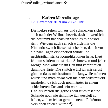
freuen! tolle gewinnchance 🍀
Karleen Marcolin
sagt:
17. Dezember 2019 um 20:24 Uhr
Die Kekse sehen toll aus und schmecken sicher
auch nach der Weihnachtszeit, deshalb werd ich
die bestimmt nachbacken wenn es mir besser
geht! Wie dem auch sei, ich würde mir die
Nintendo switch lite selbst schenken, da ich vor
ein paar Tagen erst operiert wurde und
nachträglich starke Komplikationen hatte, Lieg
ich nun seitdem mit starken Schmerzen und jeder
Menge Medikamente im Bett und kämpf mich
durch die Tage. Die switch würd ich mir selbst
gönnen da es mir bestimmt die langweile nehmen
würde und mich etwas von meinem selbstmitleid
rausholen, da ich doch noch länger in einem
schlechteren Zustand sein werde..
Und als Person die gerne zockt ist es fast eine
Schande noch nie richtig switch gespielt zu
haben, zudem ich so gern die neuen Pokémon
Versionen spielen würde 🙂