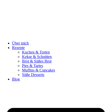
Zum
Inhalt
springen
Über mich
Rezepte
Kuchen & Torten
Kekse & Schnitten
Brot & Süßes Brot
Pies & Tartes
Muffins & Cupcakes
Süße Desserts
Blog