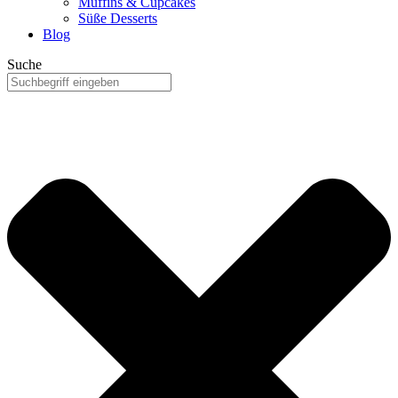
Muffins & Cupcakes
Süße Desserts
Blog
Suche