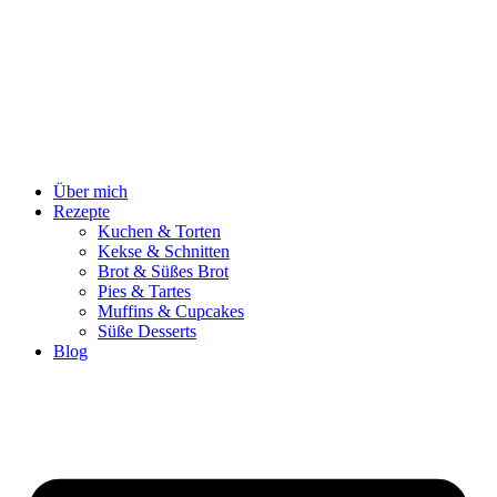
Zum
Inhalt
springen
Über mich
Rezepte
Kuchen & Torten
Kekse & Schnitten
Brot & Süßes Brot
Pies & Tartes
Muffins & Cupcakes
Süße Desserts
Blog