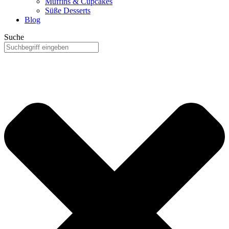
Muffins & Cupcakes
Süße Desserts
Blog
Suche