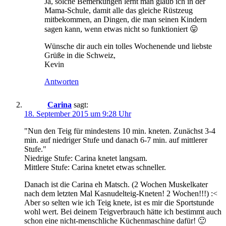
Ja, solche Bemerkungen lernt man glaub ich in der
Mama-Schule, damit alle das gleiche Rüstzeug
mitbekommen, an Dingen, die man seinen Kindern
sagen kann, wenn etwas nicht so funktioniert 😛
Wünsche dir auch ein tolles Wochenende und liebste
Grüße in die Schweiz,
Kevin
Antworten
Carina
sagt:
18. September 2015 um 9:28 Uhr
"Nun den Teig für mindestens 10 min. kneten. Zunächst 3-4
min. auf niedriger Stufe und danach 6-7 min. auf mittlerer
Stufe."
Niedrige Stufe: Carina knetet langsam.
Mittlere Stufe: Carina knetet etwas schneller.
Danach ist die Carina eh Matsch. (2 Wochen Muskelkater
nach dem letzten Mal Kasnudelteig-Kneten! 2 Wochen!!!) :<
Aber so selten wie ich Teig knete, ist es mir die Sportstunde
wohl wert. Bei deinem Teigverbrauch hätte ich bestimmt auch
schon eine nicht-menschliche Küchenmaschine dafür! 🙂