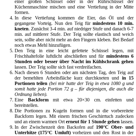
einer großen Schüssel oder in der Rührschüssel der
Küchenmaschine mischen und eine Vertiefung in der Mitte
formen.
In diese Vertiefung kommen die Eier, das Öl und der
gegangene Vorteig. Nun den Teig für
mindestens 10 min.
kneten
. Zunächst 3-4 min. auf niedriger Stufe und danach 6-7
min. auf mittlerer Stufe. Der Teig sollte elastisch und weich
sein, sollte aber nicht mehr an den Fingern kleben. Bei Bedarf
noch etwas Mehl hinzufügen.
Den Teig in eine leicht gefettete Schüssel legen, mit
Frischhaltefolie luftdicht abschließen und für
mindestens 6
Stunden oder besser über Nacht im Kühlschrank gehen
lassen. Der Teig sollte sich fast verdreifachen.
Nach diesen 6 Stunden oder am nächsten Tag, den Teig auf
der bemehlten Arbeitsfläche kurz durchkneten und
in 15
Portionen teilen
(bei mir hatte der Teig in etwa 1080 g und
somit hatte jede Portion 72 g – für diejenigen, die auch die
Ordnung lieben).
Eine
Backform
mit etwa 20×30 cm. einfetten und
bereitstellen.
Die Portionen zu Kugeln formen und in die vorbereitete
Backform legen. Mit einem frischen Geschirrtuch zudecken
und an einem warmen Ort
erneut für 1 Stunde gehen
lassen.
In der Zwischenzeit den Backofen auf
190°C Ober- und
Unterhitze (175°C Umluft)
vorheizen und den Rost in der