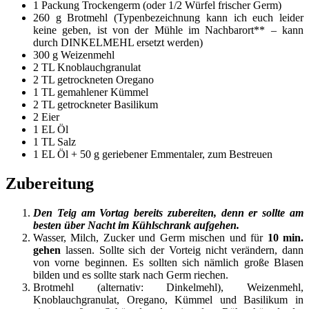
1 Packung Trockengerm (oder 1/2 Würfel frischer Germ)
260 g Brotmehl (Typenbezeichnung kann ich euch leider
keine geben, ist von der Mühle im Nachbarort** – kann
durch DINKELMEHL ersetzt werden)
300 g Weizenmehl
2 TL Knoblauchgranulat
2 TL getrockneten Oregano
1 TL gemahlener Kümmel
2 TL getrockneter Basilikum
2 Eier
1 EL Öl
1 TL Salz
1 EL Öl + 50 g geriebener Emmentaler, zum Bestreuen
Zubereitung
Den Teig am Vortag bereits zubereiten, denn er sollte am
besten über Nacht im Kühlschrank aufgehen.
Wasser, Milch, Zucker und Germ mischen und für
10 min.
gehen
lassen. Sollte sich der Vorteig nicht verändern, dann
von vorne beginnen. Es sollten sich nämlich große Blasen
bilden und es sollte stark nach Germ riechen.
Brotmehl (alternativ: Dinkelmehl), Weizenmehl,
Knoblauchgranulat, Oregano, Kümmel und Basilikum in