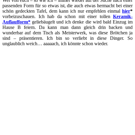
Wer von euch – so wie ich – immer wieder auf der Suche nach einer
passenden Form für so etwas ist, die auch etwas hermacht bei einer
schön gedeckten Tafel, dem kann ich nur empfehlen einmal
hier
*
vorbeizuschauen. Ich hab da schon mit einer tollen
K
eramik
-
Auflaufform*
geliebäugelt und ich denke die wird bald Einzug im
Hause B feiern. Da kann man dann gleich drin backen und
wunderbar auf dem Tisch als Meisterwerk, was diese Brötchen ja
sind – präsentieren. Ich bin so verliebt in diese Dinger. So
unglaublich weich… aaaaach, ich könnte schon wieder.