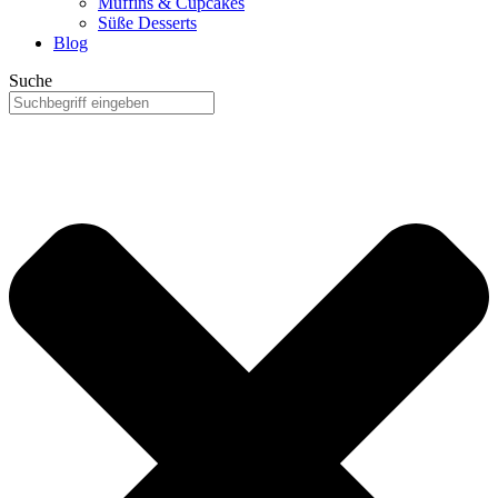
Muffins & Cupcakes
Süße Desserts
Blog
Suche