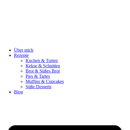
Zum
Inhalt
springen
Über mich
Rezepte
Kuchen & Torten
Kekse & Schnitten
Brot & Süßes Brot
Pies & Tartes
Muffins & Cupcakes
Süße Desserts
Blog