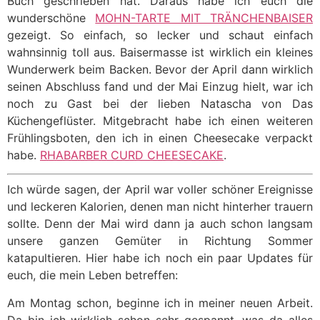
Buch geschrieben hat. Daraus habe ich euch die
wunderschöne
MOHN-TARTE MIT TRÄNCHENBAISER
gezeigt. So einfach, so lecker und schaut einfach
wahnsinnig toll aus. Baisermasse ist wirklich ein kleines
Wunderwerk beim Backen. Bevor der April dann wirklich
seinen Abschluss fand und der Mai Einzug hielt, war ich
noch zu Gast bei der lieben Natascha von Das
Küchengeflüster. Mitgebracht habe ich einen weiteren
Frühlingsboten, den ich in einen Cheesecake verpackt
habe.
RHABARBER CURD CHEESECAKE
.
Ich würde sagen, der April war voller schöner Ereignisse
und leckeren Kalorien, denen man nicht hinterher trauern
sollte. Denn der Mai wird dann ja auch schon langsam
unsere ganzen Gemüter in Richtung Sommer
katapultieren. Hier habe ich noch ein paar Updates für
euch, die mein Leben betreffen:
Am Montag schon, beginne ich in meiner neuen Arbeit.
Da bin ich wirklich schon sehr gespannt, was da alles