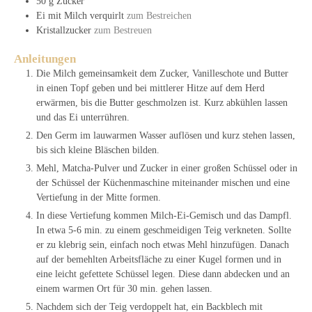
50
g
Zucker
Ei mit Milch verquirlt
zum Bestreichen
Kristallzucker
zum Bestreuen
Anleitungen
Die Milch gemeinsamkeit dem Zucker, Vanilleschote und Butter
in einen Topf geben und bei mittlerer Hitze auf dem Herd
erwärmen, bis die Butter geschmolzen ist. Kurz abkühlen lassen
und das Ei unterrühren.
Den Germ im lauwarmen Wasser auflösen und kurz stehen lassen,
bis sich kleine Bläschen bilden.
Mehl, Matcha-Pulver und Zucker in einer großen Schüssel oder in
der Schüssel der Küchenmaschine miteinander mischen und eine
Vertiefung in der Mitte formen.
In diese Vertiefung kommen Milch-Ei-Gemisch und das Dampfl.
In etwa 5-6 min. zu einem geschmeidigen Teig verkneten. Sollte
er zu klebrig sein, einfach noch etwas Mehl hinzufügen. Danach
auf der bemehlten Arbeitsfläche zu einer Kugel formen und in
eine leicht gefettete Schüssel legen. Diese dann abdecken und an
einem warmen Ort für 30 min. gehen lassen.
Nachdem sich der Teig verdoppelt hat, ein Backblech mit