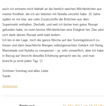
auch ich erinnere mich lebhaft an die herrlich weichen Milchbrötchen aus
meiner Kindheit, die ich am liebsten mit Nutella verzehrt habe. 15 Jahre
später ist mir klar, wie viele Zusatzstoffe die Brötchen aus dem
Supermarkt enthalten. Deshalb, und weil ich bisher kein gutes Rezept
gefunden habe, ist mein letztes Milchbrötchen eine Ewigkeit her. Das wird
sich dank deines Rezept wohl bald ändern.
Ich bin in der Lage, mich die ganze Woche auf den Sonntagsbrunch zu
freuen und dann beachtliche Mengen selbstgemachtes Gebäck mit Honig,
Marmelade und Nutella zu verspeisen – ja, sehr verwerflich, aber ich habe
in Bezug auf Verzicht dieselbe Erfahrung gemacht wie du, und man
bruncht ja nicht jeden Tag. 🙂
Schönen Sonntag und alles Liebe
Sarah
Antworten
21. Mai 2017 um 18:47 Uhr
Kevin
sagt: