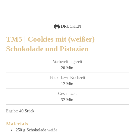
DRUCKEN
TM5 | Cookies mit (weißer)
Schokolade und Pistazien
Vorbereitungszeit
Minuten
20
Min.
Back- bzw. Kochzeit
Minuten
12
Min.
Gesamtzeit
Minuten
32
Min.
Ergibt:
40
Stück
Materials
250
g
Schokolade
weiße