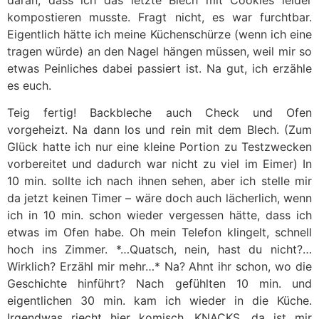
daran, dass ich das letzte Blech mit Cookies leider
kompostieren musste. Fragt nicht, es war furchtbar.
Eigentlich hätte ich meine Küchenschürze (wenn ich eine
tragen würde) an den Nagel hängen müssen, weil mir so
etwas Peinliches dabei passiert ist. Na gut, ich erzähle
es euch.
Teig fertig! Backbleche auch Check und Ofen
vorgeheizt. Na dann los und rein mit dem Blech. (Zum
Glück hatte ich nur eine kleine Portion zu Testzwecken
vorbereitet und dadurch war nicht zu viel im Eimer) In
10 min. sollte ich nach ihnen sehen, aber ich stelle mir
da jetzt keinen Timer – wäre doch auch lächerlich, wenn
ich in 10 min. schon wieder vergessen hätte, dass ich
etwas im Ofen habe. Oh mein Telefon klingelt, schnell
hoch ins Zimmer. *…Quatsch, nein, hast du nicht?…
Wirklich? Erzähl mir mehr…* Na? Ahnt ihr schon, wo die
Geschichte hinführt? Nach gefühlten 10 min. und
eigentlichen 30 min. kam ich wieder in die Küche.
Irgendwas riecht hier komisch. KNACKS, da ist mir