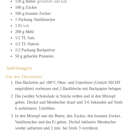
130
g
Butter
gewürfelt und kalt
100
g
Zucker
100
g
brauner Zucker
1
Packung
Vanillezucker
1
Ei
kalt
200
g
Mehl
1/2
TL
Salz
1/2
TL
Natron
1/2
Packung
Backpulver
50
g
gehackte Pistazien
Anleitungen
Für den Thermomix:
Den Backofen auf 180°C Ober- und Unterhitze (Umluft NICHT
empfohlen) vorheizen und 2 Backbleche mit Backpapier belegen.
Die (weiße) Schokolade in Stücke reißen und in den Mixtopf
geben. Deckel und Messbecher drauf und 3-6 Sekunden auf Stufe
6 zerkleinern. Umfüllen.
In den Mixtopf nun die Butter, den Zucker, den braunen Zucker,
Vanillezucker und das Ei geben. Deckel inklusive Messbecher
wieder aufsetzen und 2 min. bei Stufe 3 verrühren.