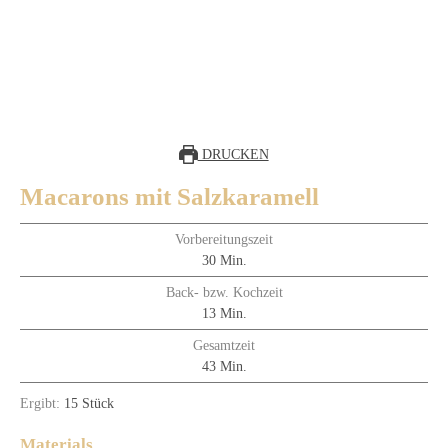
DRUCKEN
Macarons mit Salzkaramell
Vorbereitungszeit
Minuten
30
Min.
Back- bzw. Kochzeit
Minuten
13
Min.
Gesamtzeit
Minuten
43
Min.
Ergibt:
15
Stück
Materials