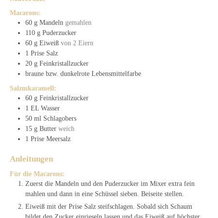
Macarons:
60
g
Mandeln
gemahlen
110
g
Puderzucker
60
g
Eiweiß
von 2 Eiern
1
Prise
Salz
20
g
Feinkristallzucker
braune bzw. dunkelrote Lebensmittelfarbe
Salzmkaramell:
60
g
Feinkristallzucker
1
EL
Wasser
50
ml
Schlagobers
15
g
Butter
weich
1
Prise
Meersalz
Anleitungen
Für die Macarons:
Zuerst die Mandeln und den Puderzucker im Mixer extra fein
mahlen und dann in eine Schüssel sieben. Beiseite stellen.
Eiweiß mit der Prise Salz steifschlagen. Sobald sich Schaum
bildet den Zucker einrieseln lassen und das Eiweiß auf höchster