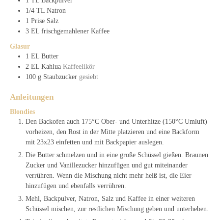
1
TL
Backpulver
1/4
TL
Natron
1
Prise
Salz
3
EL
frischgemahlener Kaffee
Glasur
1
EL
Butter
2
EL
Kahlua
Kaffeelikör
100
g
Staubzucker
gesiebt
Anleitungen
Blondies
Den Backofen auch 175°C Ober- und Unterhitze (150°C Umluft)
vorheizen, den Rost in der Mitte platzieren und eine Backform
mit 23x23 einfetten und mit Backpapier auslegen.
Die Butter schmelzen und in eine große Schüssel gießen. Braunen
Zucker und Vanillezucker hinzufügen und gut miteinander
verrühren. Wenn die Mischung nicht mehr heiß ist, die Eier
hinzufügen und ebenfalls verrühren.
Mehl, Backpulver, Natron, Salz und Kaffee in einer weiteren
Schüssel mischen, zur restlichen Mischung geben und unterheben.