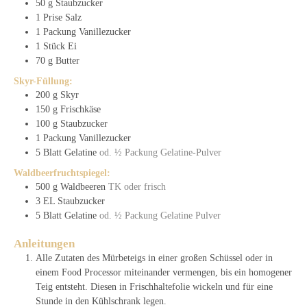
50
g
Staubzucker
1
Prise
Salz
1
Packung
Vanillezucker
1
Stück
Ei
70
g
Butter
Skyr-Füllung:
200
g
Skyr
150
g
Frischkäse
100
g
Staubzucker
1
Packung
Vanillezucker
5
Blatt
Gelatine
od. ½ Packung Gelatine-Pulver
Waldbeerfruchtspiegel:
500
g
Waldbeeren
TK oder frisch
3
EL
Staubzucker
5
Blatt
Gelatine
od. ½ Packung Gelatine Pulver
Anleitungen
Alle Zutaten des Mürbeteigs in einer großen Schüssel oder in
einem Food Processor miteinander vermengen, bis ein homogener
Teig entsteht. Diesen in Frischhaltefolie wickeln und für eine
Stunde in den Kühlschrank legen.