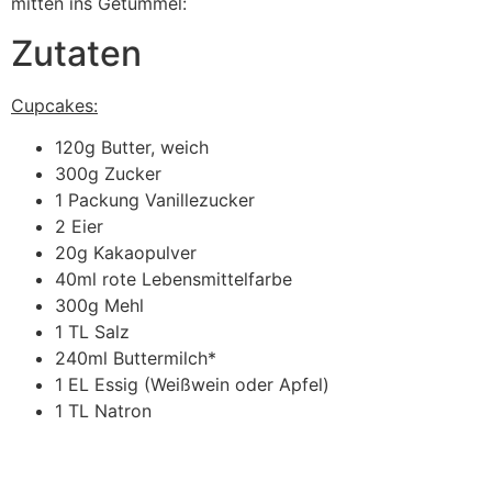
mitten ins Getümmel:
Zutaten
Cupcakes:
120g Butter, weich
300g Zucker
1 Packung Vanillezucker
2 Eier
20g Kakaopulver
40ml rote Lebensmittelfarbe
300g Mehl
1 TL Salz
240ml Buttermilch*
1 EL Essig (Weißwein oder Apfel)
1 TL Natron