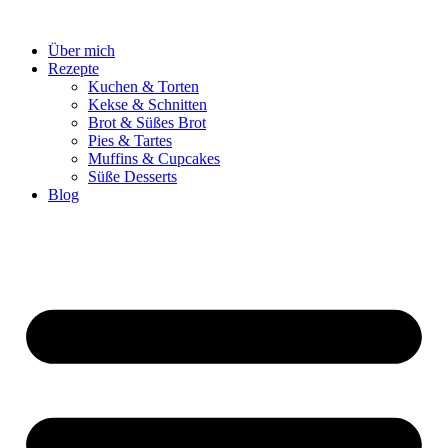
Zum
Inhalt
Über mich
springen
Rezepte
Kuchen & Torten
Kekse & Schnitten
Brot & Süßes Brot
Pies & Tartes
Muffins & Cupcakes
Süße Desserts
Blog