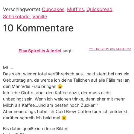
Verschlagwortet
Cupcakes
,
Muffins
,
Quickbread
,
Schokolade
,
Vanille
10 Kommentare
29. Juli 2015 um 14:04 Uhr
Elsa Spirellis Allerlei
sagt:
Mh…
Das sieht wieder total verführerisch aus…bald steht bei uns ein
Geburtstag an, da werde ich deine Teilchen auf alle Fälle mal an
den Mann/die Frau bringen 😉
Ich liebe Giotto, aber den Kaffee dazu, der muss nicht
unbedingt sein. Wenn ich welchen trinke, dann eher mit mehr
Milch als Kaffee…und am besten noch Zucker^^
Aber neuerdings habe ich Cold Brew Coffee für mich entdeckt,
darüber schreib ich bald mal 😉
Bis dahin geniße ich deine Bilder!