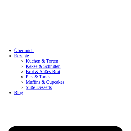
Zum
Inhalt
springen
Über mich
Rezepte
Kuchen & Torten
Kekse & Schnitten
Brot & Süßes Brot
Pies & Tartes
Muffins & Cupcakes
Süße Desserts
Blog