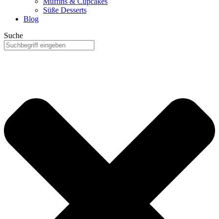
Muffins & Cupcakes
Süße Desserts
Blog
Suche