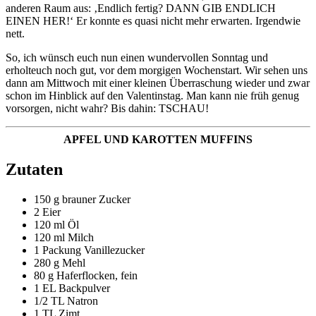
anderen Raum aus: ‚Endlich fertig? DANN GIB ENDLICH
EINEN HER!‘ Er konnte es quasi nicht mehr erwarten. Irgendwie
nett.
So, ich wünsch euch nun einen wundervollen Sonntag und
erholteuch noch gut, vor dem morgigen Wochenstart. Wir sehen uns
dann am Mittwoch mit einer kleinen Überraschung wieder und zwar
schon im Hinblick auf den Valentinstag. Man kann nie früh genug
vorsorgen, nicht wahr? Bis dahin: TSCHAU!
APFEL UND KAROTTEN MUFFINS
Zutaten
150 g brauner Zucker
2 Eier
120 ml Öl
120 ml Milch
1 Packung Vanillezucker
280 g Mehl
80 g Haferflocken, fein
1 EL Backpulver
1/2 TL Natron
1 TL Zimt