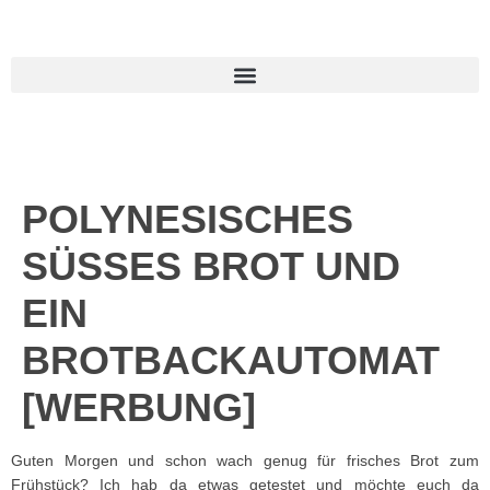
POLYNESISCHES
SÜSSES BROT UND E
IN B
ROTBACKAUTOMAT [
WERBUNG]
Guten Morgen und schon wach genug für frisches Brot zum
Frühstück? Ich hab da etwas getestet und möchte euch da