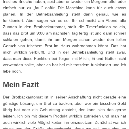
frisches Brioche haben, seid aber entweder ein Morgenmuffel oder
einfach nur zu „faul“ dafür. Die Maschine kann für euch etwas
planen. In der Betriebsanleitung steht dann genau, wie es
funktioniert. Aber sagen wir es so: Ihr schmeißt am Abend alle
Zutaten in den Brotbackautomat, stellt die Timerfunktion so ein,
dass das Brot um 9:00 am nächsten Tag fertig ist und dann schnell
schlafen gehen, damit ihr am Morgen schon wieder den tollen
Geruch von frischem Brot im Haus wahrnehmen könnt. Das hat
mich wirklich verblüfft. Und in der Betriebsanleitung steht zwar,
dass man diese Funktion bei Teigen mit Milch, Ei und Butter nicht
verwenden sollte, aber es hat bei mir trotzdem funktioniert und ich
lebe noch.
Mein Fazit
Der Brotbackautomat ist in seiner Anschaffung nicht gerade eine
günstige Lösung, um Brot zu backen, aber wer ein bisschen Geld
übrig hat oder ein Geburtstag ansteht, der kann sich das gerne
leisten. Ich bin mit diesem Produkt wirklich zufrieden und man hat
auch wirklich viele Möglichkeiten ihn einzusetzen. Zunächst war ich
etwas von der Größe abgeschreckt, denn wo soll man eine so