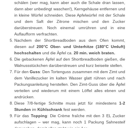
schälen (wer mag, kann aber auch die Schale dran lassen,
dann aber unbedingt waschen!), Kerngehäuse entfernen und
in kleine Würfel schneiden. Diese Apfelwürfel mit der Schale
und dem Saft der Zitrone mischen und den Zucker
darüberstreuen. Noch einemal umrühren und in eine
Auflaufform verfrachten.
Nachdem der Shortbreadboden aus dem Ofen kommt,
diesen auf
200°C Ober- und Unterhitze (180°C Umluft)
hochschalten
und die Äpfel ca.
20 min. weich braten.
Die gebackenen Äpfel auf den Shortbreadboden gießen, die
Walnussstückchen darüberstreuen und kurz beiseite stellen.
Für den
Guss
: Den Tortenguss zusammen mit dem Zimt und
dem Vanillezucker im kalten Wasser glatt rühren und nach
Packungsanleitung herstellen. Den Zimt-Guss über die Äpfel
verteilen und wiederum mit einem Löffel alles ebnen und
andrücken.
Diese 7/8-fertige Schnitte muss jetzt für mindestens
1-2
Stunden
im
Kühlschrank
fest werden.
Für das
Topping
: Die Crème fraîche mit den 3 EL Zucker
aufschlagen – wer mag, kann noch 1 Packung Sahnesteif