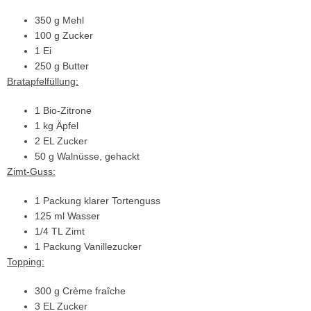
350 g Mehl
100 g Zucker
1 Ei
250 g Butter
Bratapfelfüllung:
1 Bio-Zitrone
1 kg Äpfel
2 EL Zucker
50 g Walnüsse, gehackt
Zimt-Guss:
1 Packung klarer Tortenguss
125 ml Wasser
1/4 TL Zimt
1 Packung Vanillezucker
Topping:
300 g Crème fraîche
3 EL Zucker