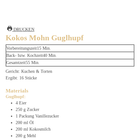
DRUCKEN
Kokos Mohn Guglhupf
Minuten
Vorbereitungszeit
15
Min.
Minuten
Back- bzw. Kochzeit
40
Min.
Minuten
Gesamtzeit
55
Min.
Gericht:
Kuchen & Torten
Ergibt:
16
Stücke
Materials
Guglhupf:
4
Eier
250
g
Zucker
1
Packung
Vanillezucker
200
ml
Öl
200
ml
Kokosmilch
200
g
Mehl