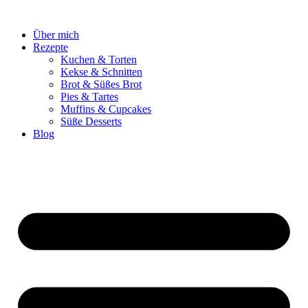
Zum
Inhalt
Über mich
springen
Rezepte
Kuchen & Torten
Kekse & Schnitten
Brot & Süßes Brot
Pies & Tartes
Muffins & Cupcakes
Süße Desserts
Blog