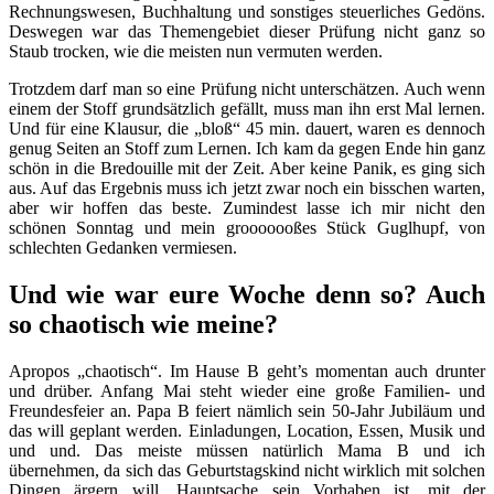
Rechnungswesen, Buchhaltung und sonstiges steuerliches Gedöns.
Deswegen war das Themengebiet dieser Prüfung nicht ganz so
Staub trocken, wie die meisten nun vermuten werden.
Trotzdem darf man so eine Prüfung nicht unterschätzen. Auch wenn
einem der Stoff grundsätzlich gefällt, muss man ihn erst Mal lernen.
Und für eine Klausur, die „bloß“ 45 min. dauert, waren es dennoch
genug Seiten an Stoff zum Lernen. Ich kam da gegen Ende hin ganz
schön in die Bredouille mit der Zeit. Aber keine Panik, es ging sich
aus. Auf das Ergebnis muss ich jetzt zwar noch ein bisschen warten,
aber wir hoffen das beste. Zumindest lasse ich mir nicht den
schönen Sonntag und mein grooooooßes Stück Guglhupf, von
schlechten Gedanken vermiesen.
Und wie war eure Woche denn so? Auch
so chaotisch wie meine?
Apropos „chaotisch“. Im Hause B geht’s momentan auch drunter
und drüber. Anfang Mai steht wieder eine große Familien- und
Freundesfeier an. Papa B feiert nämlich sein 50-Jahr Jubiläum und
das will geplant werden. Einladungen, Location, Essen, Musik und
und und. Das meiste müssen natürlich Mama B und ich
übernehmen, da sich das Geburtstagskind nicht wirklich mit solchen
Dingen ärgern will. Hauptsache sein Vorhaben ist, mit der