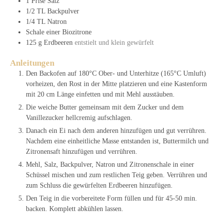
1
Prise
Salz
1/2
TL
Backpulver
1/4
TL
Natron
Schale einer Biozitrone
125
g
Erdbeeren
entstielt und klein gewürfelt
Anleitungen
Den Backofen auf 180°C Ober- und Unterhitze (165°C Umluft)
vorheizen, den Rost in der Mitte platzieren und eine Kastenform
mit 20 cm Länge einfetten und mit Mehl ausstäuben.
Die weiche Butter gemeinsam mit dem Zucker und dem
Vanillezucker hellcremig aufschlagen.
Danach ein Ei nach dem anderen hinzufügen und gut verrühren.
Nachdem eine einheitliche Masse entstanden ist, Buttermilch und
Zitronensaft hinzufügen und verrühren.
Mehl, Salz, Backpulver, Natron und Zitronenschale in einer
Schüssel mischen und zum restlichen Teig geben. Verrühren und
zum Schluss die gewürfelten Erdbeeren hinzufügen.
Den Teig in die vorbereitete Form füllen und für 45-50 min.
backen. Komplett abkühlen lassen.