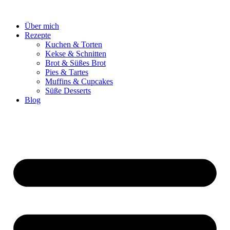
Zum
Inhalt
Über mich
springen
Rezepte
Kuchen & Torten
Kekse & Schnitten
Brot & Süßes Brot
Pies & Tartes
Muffins & Cupcakes
Süße Desserts
Blog