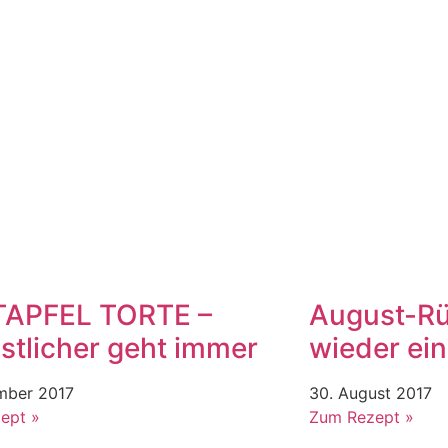
TAPFEL TORTE –
August-Rü
stlicher geht immer
wieder ei
mber 2017
30. August 2017
ept »
Zum Rezept »