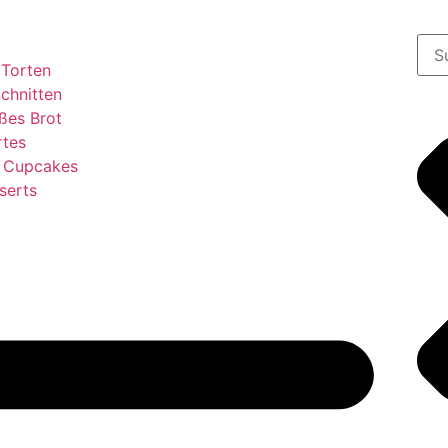
 Torten
chnitten
ßes Brot
rtes
& Cupcakes
serts