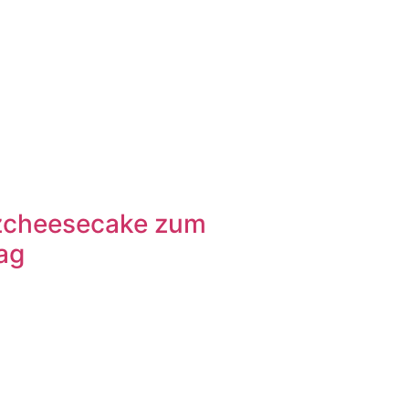
zcheesecake zum
ag