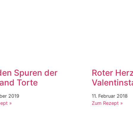
den Spuren der
Roter Her
land Torte
Valentinst
ober 2019
11. Februar 2018
ept »
Zum Rezept »