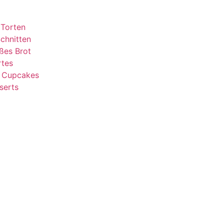
 Torten
chnitten
ßes Brot
rtes
& Cupcakes
serts